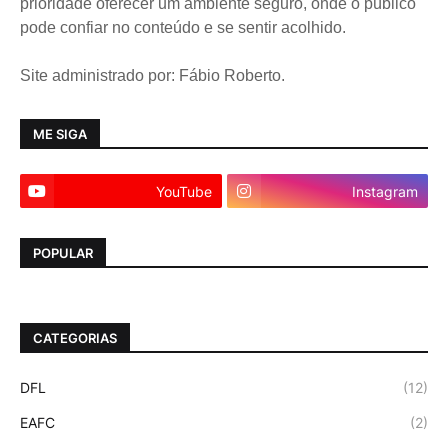
prioridade oferecer um ambiente seguro, onde o público
pode confiar no conteúdo e se sentir acolhido.
Site administrado por: Fábio Roberto.
ME SIGA
YouTube
Instagram
POPULAR
CATEGORIAS
DFL
(12)
EAFC
(2)